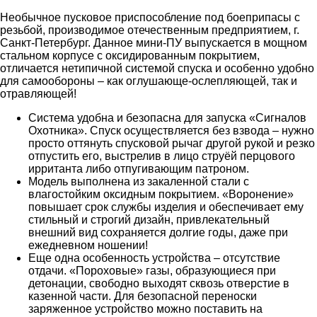
Необычное пусковое приспособление под боеприпасы с
резьбой, производимое отечественным предприятием, г.
Санкт-Петербург. Данное мини-ПУ выпускается в мощном
стальном корпусе с оксидированным покрытием,
отличается нетипичной системой спуска и особенно удобно
для самообороны – как оглушающе-ослепляющей, так и
отравляющей!
Система удобна и безопасна для запуска «Сигналов
Охотника». Спуск осуществляется без взвода – нужно
просто оттянуть спусковой рычаг другой рукой и резко
отпустить его, выстрелив в лицо струёй перцового
ирританта либо отпугивающим патроном.
Модель выполнена из закаленной стали с
влагостойким оксидным покрытием. «Воронение»
повышает срок службы изделия и обеспечивает ему
стильный и строгий дизайн, привлекательный
внешний вид сохраняется долгие годы, даже при
ежедневном ношении!
Еще одна особенность устройства – отсутствие
отдачи. «Пороховые» газы, образующиеся при
детонации, свободно выходят сквозь отверстие в
казенной части. Для безопасной переноски
заряженное устройство можно поставить на