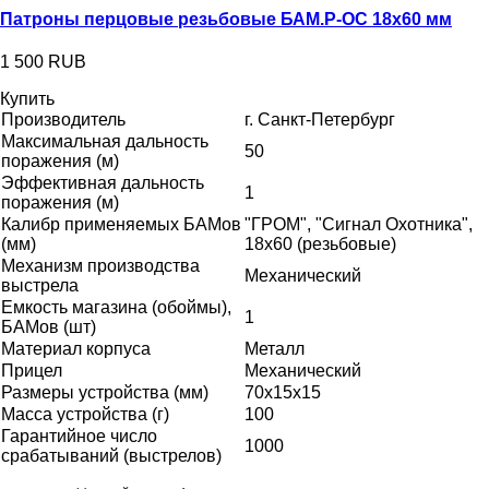
Патроны перцовые резьбовые БАМ.Р-ОС 18х60 мм
1 500 RUB
Купить
Производитель
г. Санкт-Петербург
Максимальная дальность
50
поражения (м)
Эффективная дальность
1
поражения (м)
Калибр применяемых БАМов
"ГРОМ", "Сигнал Охотника",
(мм)
18x60 (резьбовые)
Механизм производства
Механический
выстрела
Емкость магазина (обоймы),
1
БАМов (шт)
Материал корпуса
Металл
Прицел
Механический
Размеры устройства (мм)
70х15х15
Масса устройства (г)
100
Гарантийное число
1000
срабатываний (выстрелов)