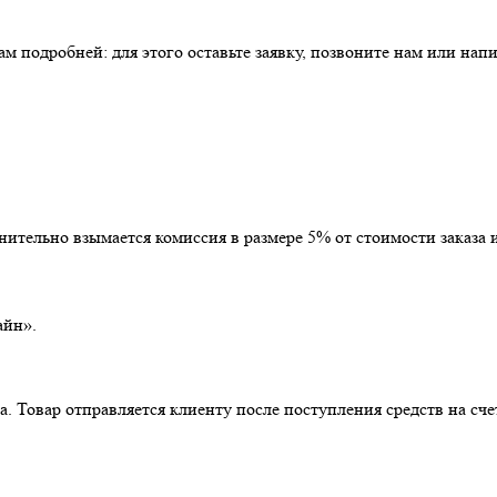
 подробней: для этого оставьте заявку, позвоните нам или напи
тельно взымается комиссия в размере 5% от стоимости заказа и
айн».
. Товар отправляется клиенту после поступления средств на сче