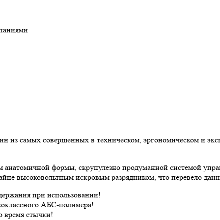
мпаниями
дин из самых совершенных в техническом, эргономическом и эк
м анатомичной формы, скрупулезно продуманной системой упра
 крайне высоковольтным искровым разрядником, что перевело да
держания при использовании!
рвоклассного АБС-полимера!
о время стычки!