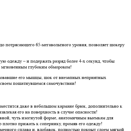
до потрясающего 65-мегавольтного уровня, позволяет шокеру
ую одежду – и подержать разряд более 4-х секунд, чтобы
сь мгновенным глубоким обмороком!
, сковавшие его мышцы, шок от внезапных неприятных
а своем пошатнувшемся самочувствии!
азместится даже в небольшом кармане брюк, дополнительно к
звлекая его на поверхность в случае опасности!
авной, чуть изогнутой форме, анатомичным выемкам для
о плотно прижать к сопернику, промяв его одежду!
ерного сплава и, вдобавок, полностью покрыт слоем мягкой