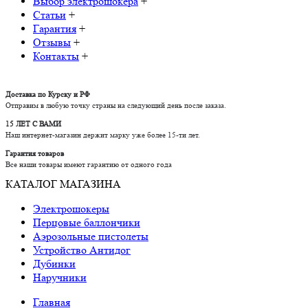
Выбор электрошокера
+
Статьи
+
Гарантия
+
Отзывы
+
Контакты
+
Доставка по Курску и РФ
Отправим в любую точку страны на следующий день после заказа.
15 ЛЕТ С ВАМИ
Наш интернет-магазин держит марку уже более 15-ти лет.
Гарантия товаров
Все наши товары имеют гарантию от одного года
КАТАЛОГ МАГАЗИНА
Электрошокеры
Перцовые баллончики
Аэрозольные пистолеты
Устройство Антидог
Дубинки
Наручники
Главная