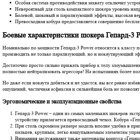
Особая система противодействия захвату отключит устро
Невероятный для столь компактного шокера уровень напр
Болевой, шоковый и парализующий эффекты, высокая вер
Превосходная кобура предоставляется совершенно беспла
Боевые характеристики шокера Гепард-3 
Номинально по мощности Гепард-3 Power относится к классу п
производить не только парализующий, но и нокаутирующий эф
Достаточно просто сильно прижать прибор к телу злоумышленни
полностью нейтрализовать агрессора! На испытаниях более п
Но даже если нокаута добиться и не удастся, вы все равно из
ощущений, частичная асфиксия и сильнейшая боль не позволят
Эргономические и эксплуатационные свойства
Гепард-3 Power – один из самых маленьких шокеров экстр
устройству прилагается превосходный чехол. Кобура «Гепа
При столь скромном размере модель вполне удобна в пр
пальцев, крупным, легко нащупываемым элементам управл
Внимания заслуживают также материалы корпуса «Гепард