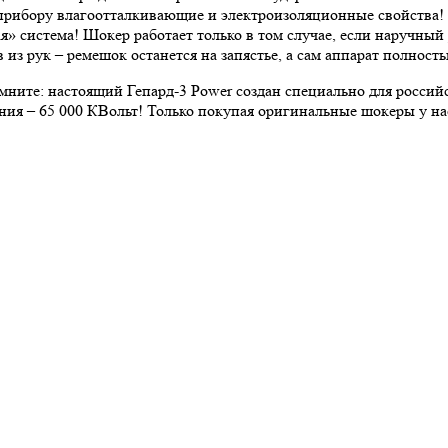
 прибору влагоотталкивающие и электроизоляционные свойства!
» система! Шокер работает только в том случае, если наручный 
 из рук – ремешок останется на запястье, а сам аппарат полност
мните: настоящий Гепард-3 Power создан специально для российс
я – 65 000 КВольт! Только покупая оригинальные шокеры у нас