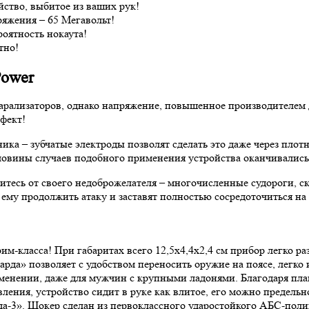
йство, выбитое из ваших рук!
яжения – 65 Мегавольт!
оятность нокаута!
тно!
Power
арализаторов, однако напряжение, повышенное производителем 
фект!
ка – зубчатые электроды позволят сделать это даже через плотн
оловины случаев подобного применения устройства оканчивали
бавитесь от своего недоброжелателя – многочисленные судороги
 ему продолжить атаку и заставят полностью сосредоточиться н
им-класса! При габаритах всего 12,5х4,4х2,4 см прибор легко р
рда» позволяет с удобством переносить оружие на поясе, легко и
именении, даже для мужчин с крупными ладонями. Благодаря пл
ения, устройство сидит в руке как влитое, его можно предельн
а-3». Шокер сделан из первоклассного ударостойкого АБС-полим