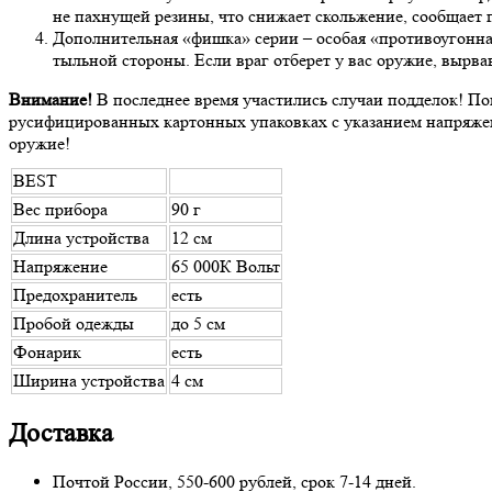
не пахнущей резины, что снижает скольжение, сообщает
Дополнительная «фишка» серии – особая «противоугонная
тыльной стороны. Если враг отберет у вас оружие, вырвав
Внимание!
В последнее время участились случаи подделок! По
русифицированных картонных упаковках с указанием напряжени
оружие!
BEST
Вес прибора
90 г
Длина устройства
12 см
Напряжение
65 000К Вольт
Предохранитель
есть
Пробой одежды
до 5 см
Фонарик
есть
Ширина устройства
4 см
Доставка
Почтой России, 550-600 рублей, срок 7-14 дней.